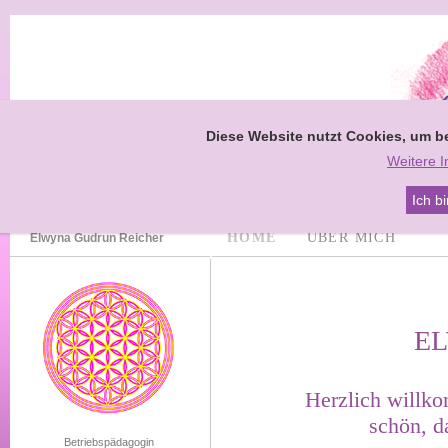
Diese Website nutzt Cookies, um be
Weitere I
Ich b
HOME
ÜBER MICH
Elwyna Gudrun Reicher
E
Herzlich willk
schön, d
Betriebspädagogin